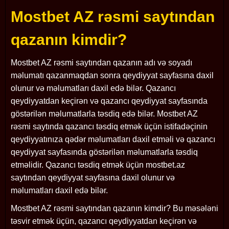
Mostbet AZ rəsmi saytından
qazanın kimdir?
Mostbet AZ rəsmi saytından qazanın adı və soyadı
məlumatı qazanmaqdan sonra qeydiyyat sayfasına daxil
olunur və məlumatları daxil edə bilər. Qazancı
qeydiyyatdan keçirən və qazancı qeydiyyat sayfasında
göstərilən məlumatlarla təsdiq edə bilər. Mostbet AZ
rəsmi saytında qazancı təsdiq etmək üçün istifadəçinin
qeydiyyatınıza qədər məlumatları daxil etməli və qazancı
qeydiyyat sayfasında göstərilən məlumatlarla təsdiq
etməlidir. Qazancı təsdiq etmək üçün mostbet.az
saytından qeydiyyat sayfasına daxil olunur və
məlumatları daxil edə bilər.
Mostbet AZ rəsmi saytından qazanın kimdir? Bu məsələni
təsvir etmək üçün, qazancı qeydiyyatdan keçirən və