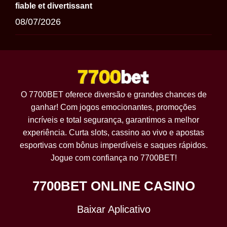
fiable et divertissant
08/07/2026
O 7700BET oferece diversão e grandes chances de
ganhar! Com jogos emocionantes, promoções
incríveis e total segurança, garantimos a melhor
experiência. Curta slots, cassino ao vivo e apostas
esportivas com bônus imperdíveis e saques rápidos.
Jogue com confiança no 7700BET!
7700BET ONLINE CASINO
Baixar Aplicativo