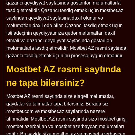
qazancı qeydiyyat sayfasında göstərilən məlumatlarla
təsdiq etməlidir. Qazancı təsdiq etmək üçün mostbet.az
saytından qeydiyyat sayfasına daxil olunur və
məlumatları daxil edə bilər. Qazancı təsdiq etmək üçün
istifadəçinin qeydiyyatınıza qədər məlumatları daxil
etməli və qazancı qeydiyyat sayfasında göstərilən
məlumatlarla təsdiq etməlidir. Mostbet AZ rəsmi saytında
qazancı təsdiq etmək üçün bu prosesə uyğun olmalıdır.
Mostbet AZ rəsmi saytında
nə tapa bilərsiniz?
Mostbet AZ rəsmi saytında sizə əlaqəli məlumatlar,
qaydalar və təlimatlar tapa bilərsiniz. Burada siz
mostbet.com və mostbet.az saytlarında nəzərə
alınmalıdır. Mostbet AZ rəsmi saytında sizə mostbet giriş,
mostbet azerbaijan və mostbet azerbaycan məlumatları
verilir. Bu saytda sizə mostbet az və mosbet azerbaycan