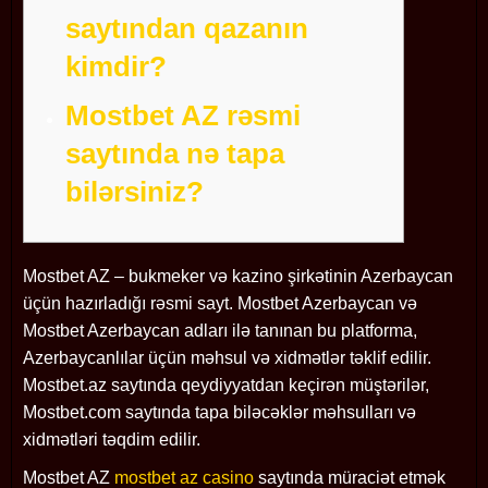
saytından qazanın
kimdir?
Mostbet AZ rəsmi
saytında nə tapa
bilərsiniz?
Mostbet AZ – bukmeker və kazino şirkətinin Azerbaycan
üçün hazırladığı rəsmi sayt. Mostbet Azerbaycan və
Mostbet Azerbaycan adları ilə tanınan bu platforma,
Azerbaycanlılar üçün məhsul və xidmətlər təklif edilir.
Mostbet.az saytında qeydiyyatdan keçirən müştərilər,
Mostbet.com saytında tapa biləcəklər məhsulları və
xidmətləri təqdim edilir.
Mostbet AZ
mostbet az casino
saytında müraciət etmək