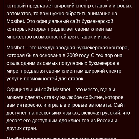
который предлагает широкий спектр ставок и игровых
автоматов, то вам нужно обратить внимание на
Mostbet. Это официальный сайт букмекерской
конторы, которая предлагает своим клиентам
множество возможностей для ставок и игры.
Mostbet – это международная букмекерская контора,
которая была основана в 2009 году. С тех пор она
стала одним из самых популярных букмекеров в
мире, предлагая своим клиентам широкий спектр
услуг и возможностей для ставок.
Официальный сайт Mostbet – это место, где вы
можете сделать ставку на любое событие, которое
вам интересно, и играть в игровые автоматы. Сайт
доступен на нескольких языках, включая русский, что
делает его доступным для клиентов из России и
других стран.