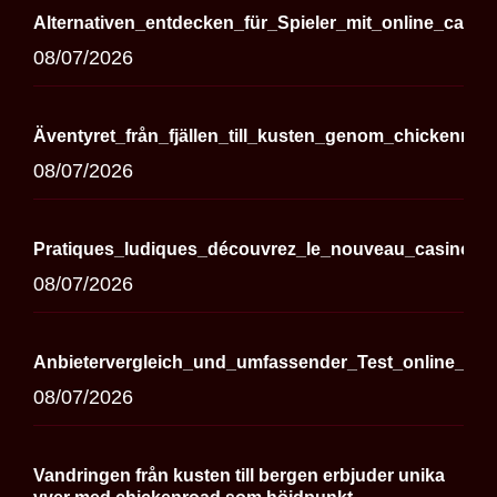
Alternativen_entdecken_für_Spieler_mit_online_casi
08/07/2026
Äventyret_från_fjällen_till_kusten_genom_chickenro
08/07/2026
Pratiques_ludiques_découvrez_le_nouveau_casino_en
08/07/2026
Anbietervergleich_und_umfassender_Test_online_cas
08/07/2026
Vandringen från kusten till bergen erbjuder unika