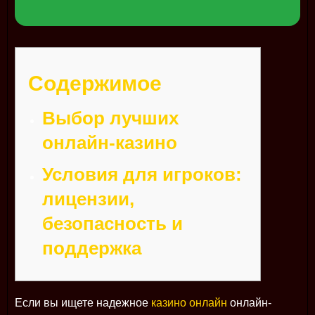
Содержимое
Выбор лучших
онлайн-казино
Условия для игроков:
лицензии,
безопасность и
поддержка
Если вы ищете надежное
казино онлайн
онлайн-