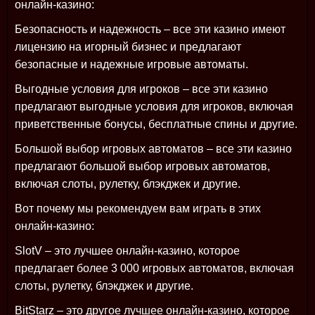
онлайн-казино:
Безопасность и надежность – все эти казино имеют
лицензию на игорный бизнес и предлагают
безопасные и надежные игровые автоматы.
Выгодные условия для игроков – все эти казино
предлагают выгодные условия для игроков, включая
приветственные бонусы, бесплатные спины и другие.
Большой выбор игровых автоматов – все эти казино
предлагают большой выбор игровых автоматов,
включая слоты, рулетку, блэкджек и другие.
Вот почему мы рекомендуем вам играть в этих
онлайн-казино:
SlotV – это лучшее онлайн-казино, которое
предлагает более 3 000 игровых автоматов, включая
слоты, рулетку, блэкджек и другие.
BitStarz – это другое лучшее онлайн-казино, которое