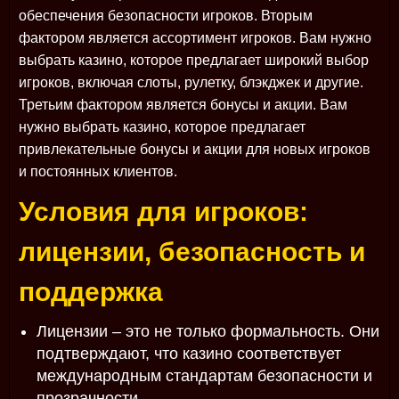
обеспечения безопасности игроков. Вторым
фактором является ассортимент игроков. Вам нужно
выбрать казино, которое предлагает широкий выбор
игроков, включая слоты, рулетку, блэкджек и другие.
Третьим фактором является бонусы и акции. Вам
нужно выбрать казино, которое предлагает
привлекательные бонусы и акции для новых игроков
и постоянных клиентов.
Условия для игроков:
лицензии, безопасность и
поддержка
Лицензии – это не только формальность. Они
подтверждают, что казино соответствует
международным стандартам безопасности и
прозрачности.