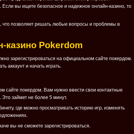
р. Если вы ищете безопасное и надежное онлайн-казино, то
7, что позволяет решать любые вопросы и проблемы в
йн-казино Pokerdom
нужно зарегистрироваться на официальном сайте покердом.
ть аккаунт и начать играть.
м сайте покердом. Вам нужно ввести свои контактные
 Это займет не более 5 минут.
бинету, где можно просматривать историю игр, изменять
редложениях.
наче вы не сможете зарегистрироваться.