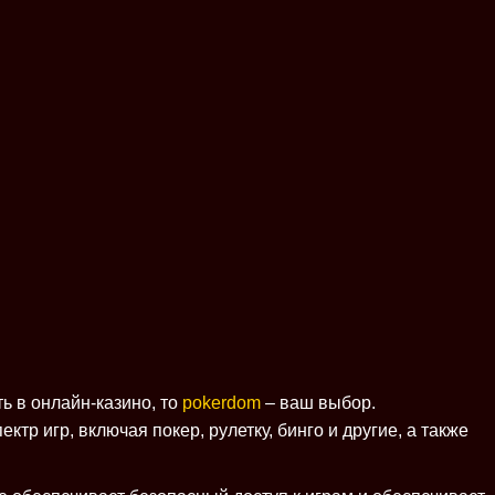
ь в онлайн-казино, то
pokerdom
– ваш выбор.
р игр, включая покер, рулетку, бинго и другие, а также