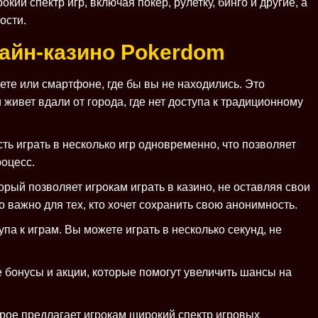
й спектр игр, включая покер, рулетку, бинго и другие, а
ости.
айн-казино Pokerdom
ете или смартфоне, где бы вы не находились. Это
 живет вдали от города, где нет доступа к традиционному
ть играть в несколько игр одновременно, что позволяет
оцесс.
орый позволяет игрокам играть в казино, не оставляя свои
важно для тех, кто хочет сохранить свою анонимность.
па к играм. Вы можете играть в несколько секунд, не
 бонусы и акции, которые помогут увеличить шансы на
орое предлагает игрокам широкий спектр игровых