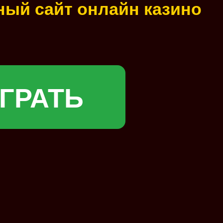
ый сайт онлайн казино
ГРАТЬ