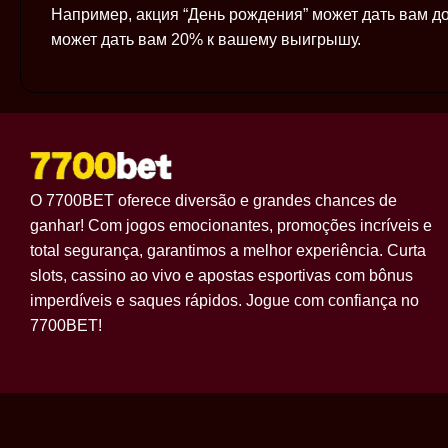
Например, акция “День рождения” может дать вам д
может дать вам 20% к вашему выигрышу.
O 7700BET oferece diversão e grandes chances de
ganhar! Com jogos emocionantes, promoções incríveis e
total segurança, garantimos a melhor experiência. Curta
slots, cassino ao vivo e apostas esportivas com bônus
imperdíveis e saques rápidos. Jogue com confiança no
7700BET!