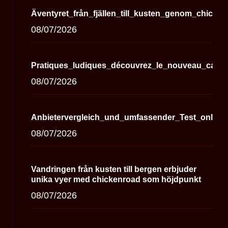
Äventyret_från_fjällen_till_kusten_genom_chick
08/07/2026
Pratiques_ludiques_découvrez_le_nouveau_casin
08/07/2026
Anbietervergleich_und_umfassender_Test_online
08/07/2026
Vandringen från kusten till bergen erbjuder
unika vyer med chickenroad som höjdpunkt
08/07/2026