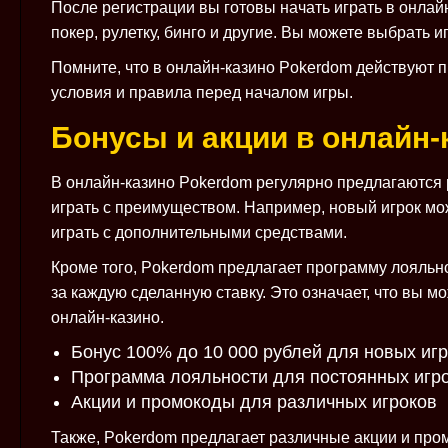
После регистрации вы готовы начать играть в онла
покер, рулетку, бинго и другие. Вы можете выбрать иг
Помните, что в онлайн-казино Pokerdom действуют 
условия и правила перед началом игры.
Бонусы и акции в онлайн-
В онлайн-казино Pokerdom регулярно предлагаются 
играть с преимуществом. Например, новый игрок мож
играть с дополнительными средствами.
Кроме того, Pokerdom предлагает программу лояльно
за каждую сделанную ставку. Это означает, что вы м
онлайн-казино.
Бонус 100% до 10 000 рублей для новых иг
Программа лояльности для постоянных игр
Акции и промокоды для различных игроков
Также, Pokerdom предлагает различные акции и пром