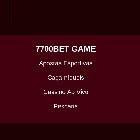
7700BET GAME
Apostas Esportivas
Caça-níqueis
Cassino Ao Vivo
Pescaria