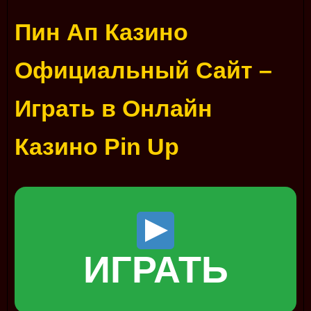
Пин Ап Казино
Официальный Сайт –
Играть в Онлайн
Казино Pin Up
ИГРАТЬ