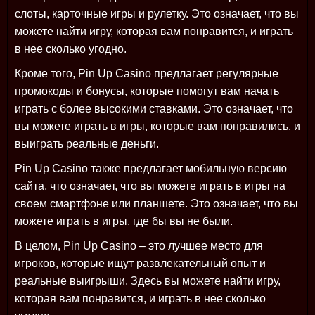
слоты, карточные игры и рулетку. Это означает, что вы
можете найти игру, которая вам понравится, и играть
в нее сколько угодно.
Кроме того, Pin Up Casino предлагает регулярные
промокоды и бонусы, которые помогут вам начать
играть с более высокими ставками. Это означает, что
вы можете играть в игры, которые вам понравились, и
выиграть реальные деньги.
Pin Up Casino также предлагает мобильную версию
сайта, что означает, что вы можете играть в игры на
своем смартфоне или планшете. Это означает, что вы
можете играть в игры, где бы вы не были.
В целом, Pin Up Casino – это лучшее место для
игроков, которые ищут развлекательный опыт и
реальные выигрыши. Здесь вы можете найти игру,
которая вам понравится, и играть в нее сколько