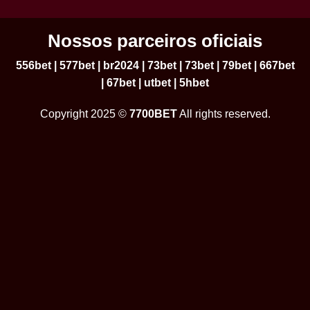
Nossos parceiros oficiais
556bet
|
577bet
|
br2024
|
73bet
|
73bet
|
79bet
|
667bet
|
67bet
|
utbet
|
5hbet
Copyright 2025 ©
7700BET
All rights reserved.