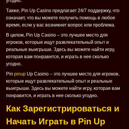
угодно.
Также, Pin Up Casino предлагает 24/7 поддержку, что
означает, что вы можете получить помощь в любое
время, если у вас возникнет вопрос или проблема.
В целом, Pin Up Casino – это лучшее место для
игроков, которые ищут развлекательный опыт и
реальные выигрыши. Здесь вы можете найти игру,
которая вам понравится, и играть в нее сколько
угодно.
Pin
pinup
Up Casino – это лучшее место для игроков,
которые ищут развлекательный опыт и реальные
выигрыши. Здесь вы можете найти игру, которая вам
понравится, и играть в нее сколько угодно.
Как Зарегистрироваться и
Начать Играть в Pin Up