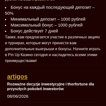
Бонус на каждый последующий депозит –
50%
Минимальный депозит – 1000 рублей
Максимальный бонус – 1000 рублей
Бонус действует 7 дней
Также, вам предлагается участие в различных акциях
и турнирах, которые могут принести вам
дополнительные выигрыши и бонусы. Начните играть
в Pin Up Казино сегодня и насладитесь всеми этими
преимуществами!
artigos
Rozważne decyzje inwestycyjne i thorfortune dla
przyszłych pokoleń inwestorów
08/06/2026