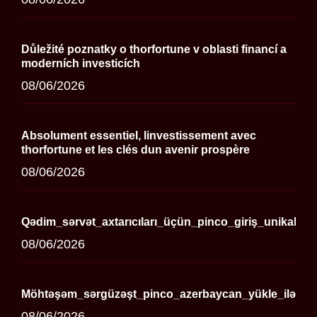
Důležité poznatky o thorfortune v oblasti financí a
moderních investicích
08/06/2026
Absolument essentiel, linvestissement avec
thorfortune et les clés dun avenir prospère
08/06/2026
Qədim_sərvət_axtarıcıları_üçün_pinco_giriş_unikal_o
08/06/2026
Möhtəşəm_sərgüzəşt_pinco_azerbaycan_yükle_ilə_ba
08/06/2026