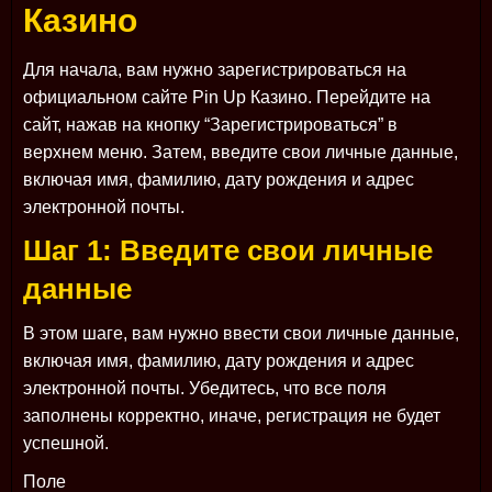
Казино
Для начала, вам нужно зарегистрироваться на
официальном сайте Pin Up Казино. Перейдите на
сайт, нажав на кнопку “Зарегистрироваться” в
верхнем меню. Затем, введите свои личные данные,
включая имя, фамилию, дату рождения и адрес
электронной почты.
Шаг 1: Введите свои личные
данные
В этом шаге, вам нужно ввести свои личные данные,
включая имя, фамилию, дату рождения и адрес
электронной почты. Убедитесь, что все поля
заполнены корректно, иначе, регистрация не будет
успешной.
Поле