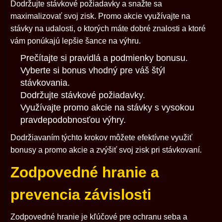
Dodržujte stávkové požiadavky a snažte sa
maximalizovať svoj zisk. Promo akcie využívajte na
stávky na udalosti, o ktorých máte dobré znalosti a ktoré
vám ponúkajú lepšie šance na výhru.
Prečítajte si pravidlá a podmienky bonusu.
Vyberte si bonus vhodný pre váš štýl
stávkovania.
Dodržujte stávkové požiadavky.
Využívajte promo akcie na stávky s vysokou
pravdepodobnosťou výhry.
Dodržiavaním týchto krokov môžete efektívne využiť
bonusy a promo akcie a zvýšiť svoj zisk pri stávkovaní.
Zodpovedné hranie a
prevencia závislosti
Zodpovedné hranie je kľúčové pre ochranu seba a