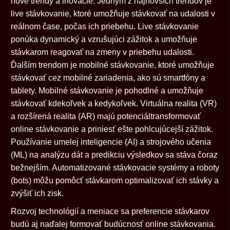
nové trendy a inovácie. Jedným z najnovších trendov je
live stávkovanie, ktoré umožňuje stávkovať na udalosti v
reálnom čase, počas ich priebehu. Live stávkovanie
ponúka dynamický a vzrušujúci zážitok a umožňuje
stávkarom reagovať na zmeny v priebehu udalosti.
Ďalším trendom je mobilné stávkovanie, ktoré umožňuje
stávkovať cez mobilné zariadenia, ako sú smartfóny a
tablety. Mobilné stávkovanie je pohodlné a umožňuje
stávkovať kdekoľvek a kedykoľvek. Virtuálna realita (VR)
a rozšírená realita (AR) majú potenciáltransformovať
online stávkovanie a priniesť ešte pohlcujúcejší zážitok.
Používanie umelej inteligencie (AI) a strojového učenia
(ML) na analýzu dát a predikciu výsledkov sa stáva čoraz
bežnejším. Automatizované stávkovacie systémy a roboty
(bots) môžu pomôcť stávkarom optimalizovať ich stávky a
zvýšiť ich zisk.
Rozvoj technológií a meniace sa preferencie stávkarov
budú aj naďalej formovať budúcnosť online stávkovania.