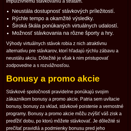
impulzívnemu stávkovaniu a stratám.
Neustála dostupnosť stávkových príležitostí.
Rýchle tempo a okamžité výsledky.
Široká škála ponúkaných virtuálnych udalostí.
Možnosť stávkovania na rôzne športy a hry.
Výhody virtuálnych stávok robia z nich atraktívnu
alternatívu pre stávkarov, ktorí hľadajú rýchlu zábavu a
neustálu akciu. Dôležité je však k nim pristupovať
zodpovedne a s rozvážnosťou.
Bonusy a promo akcie
Stávkové spoločnosti pravidelne ponúkajú svojim
zákazníkom bonusy a promo akcie. Patria sem uvítacie
bonusy, bonusy za vklad, stávkové poistenie a vernostné
programy. Bonusy a promo akcie môžu zvýšiť váš zisk a
predĺžiť dobu, po ktorú môžete stávkovať. Je dôležité si
prečítať pravidlá a podmienky bonusu pred jeho