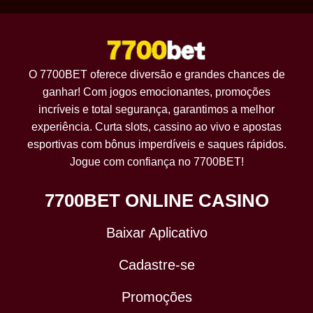
O 7700BET oferece diversão e grandes chances de
ganhar! Com jogos emocionantes, promoções
incríveis e total segurança, garantimos a melhor
experiência. Curta slots, cassino ao vivo e apostas
esportivas com bônus imperdíveis e saques rápidos.
Jogue com confiança no 7700BET!
7700BET ONLINE CASINO
Baixar Aplicativo
Cadastre-se
Promoções