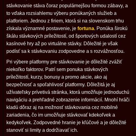
stávkovanie stáva čoraz populárnejšou formou zábavy, a
to vďaka rozsiahlemu výberu ponúkaných služieb a
platforiem. Jednou z firiem, ktorá si na slovenskom trhu
získala významné postavenie, je
fortuna
. Ponúka širokú
škálu stávkových príležitostí, od športových udalostí cez
kasínové hry až po virtuálne stávky. Dôležité je však
podísť sa k stávkovaniu zodpovedne a s rozvážnosťou.
Pri výbere platformy pre stávkovanie je dôležité zvážiť
niekoľko faktorov. Patrí sem ponuka stávkových
príležitostí, kurzy, bonusy a promo akcie, ako aj
bezpečnosť a spoľahlivosť platformy. Dôležitá je aj
užívateľsky prívetivá stránka, ktorá umožňuje jednoduchú
navigáciu a prehľadné zobrazenie informácií. Mnohí hráči
kladú dôraz aj na možnosť stávkovania cez mobilné
zariadenia, čo im umožňuje stávkovať kdekoľvek a
kedykoľvek. Zodpovedné hranie je kľúčové a je dôležité
stanoviť si limity a dodržiavať ich.