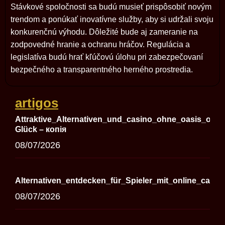
Stávkové spoločnosti sa budú musieť prispôsobiť novým
trendom a ponúkať inovatívne služby, aby si udržali svoju
konkurenčnú výhodu. Dôležité bude aj zameranie na
zodpovedné hranie a ochranu hráčov. Regulácia a
legislatíva budú hrať kľúčovú úlohu pri zabezpečovaní
bezpečného a transparentného herného prostredia.
artigos
Attraktive_Alternativen_und_casino_ohne_oasis_onli
Glück – копія
08/07/2026
Alternativen_entdecken_für_Spieler_mit_online_casi
08/07/2026