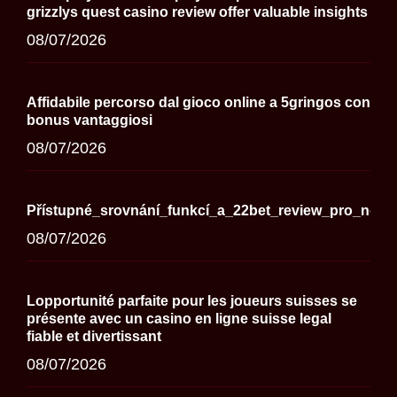
grizzlys quest casino review offer valuable insights
08/07/2026
Affidabile percorso dal gioco online a 5gringos con
bonus vantaggiosi
08/07/2026
Přístupné_srovnání_funkcí_a_22bet_review_pro_nové
08/07/2026
Lopportunité parfaite pour les joueurs suisses se
présente avec un casino en ligne suisse legal
fiable et divertissant
08/07/2026