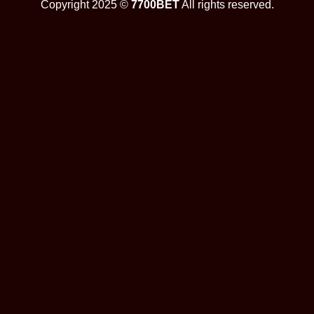
Copyright 2025 ©
7700BET
All rights reserved.