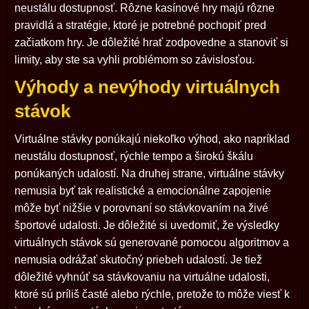
neustálu dostupnosť. Rôzne kasínové hry majú rôzne
pravidlá a stratégie, ktoré je potrebné pochopiť pred
začiatkom hry. Je dôležité hrať zodpovedne a stanoviť si
limity, aby ste sa vyhli problémom so závislosťou.
Výhody a nevýhody virtuálnych
stávok
Virtuálne stávky ponúkajú niekoľko výhod, ako napríklad
neustálu dostupnosť, rýchle tempo a širokú škálu
ponúkaných udalostí. Na druhej strane, virtuálne stávky
nemusia byť tak realistické a emocionálne zapojenie
môže byť nižšie v porovnaní so stávkovaním na živé
športové udalosti. Je dôležité si uvedomiť, že výsledky
virtuálnych stávok sú generované pomocou algoritmov a
nemusia odrážať skutočný priebeh udalostí. Je tiež
dôležité vyhnúť sa stávkovaniu na virtuálne udalosti,
ktoré sú príliš časté alebo rýchle, pretože to môže viesť k