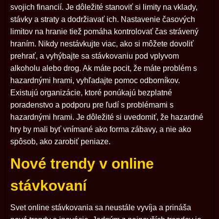
svojich financií. Je dôležité stanoviť si limity na vklady,
stávky a straty a dodržiavať ich. Nastavenie časových
limitov na hranie tiež pomáha kontrolovať čas strávený
hraním. Nikdy nestávkujte viac, ako si môžete dovoliť
prehrať, a vyhýbajte sa stávkovaniu pod vplyvom
alkoholu alebo drog. Ak máte pocit, že máte problém s
hazardnými hrami, vyhľadajte pomoc odborníkov.
Existujú organizácie, ktoré ponúkajú bezplatné
poradenstvo a podporu pre ľudí s problémami s
hazardnými hrami. Je dôležité si uvedomiť, že hazardné
hry by mali byť vnímané ako forma zábavy, a nie ako
spôsob, ako zarobiť peniaze.
Nové trendy v online
stávkovaní
Svet online stávkovania sa neustále vyvíja a prináša