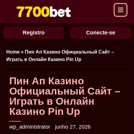
Registro
Conecte-se
Home
»
Пин Ап Казино Официальный Сайт –
Играть в Онлайн Казино Pin Up
Пин Ап Казино
Официальный Сайт –
Играть в Онлайн
Казино Pin Up
wp_administrator
junho 27, 2026