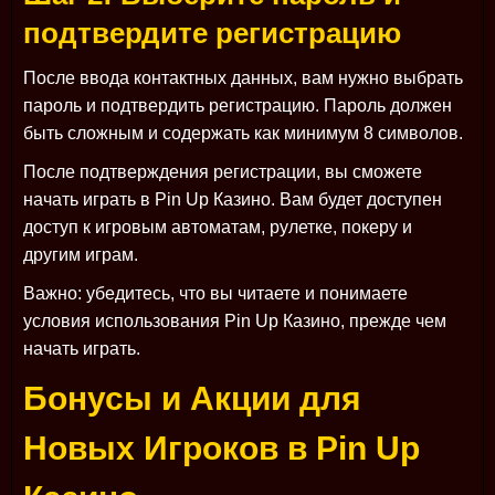
подтвердите регистрацию
После ввода контактных данных, вам нужно выбрать
пароль и подтвердить регистрацию. Пароль должен
быть сложным и содержать как минимум 8 символов.
После подтверждения регистрации, вы сможете
начать играть в Pin Up Казино. Вам будет доступен
доступ к игровым автоматам, рулетке, покеру и
другим играм.
Важно: убедитесь, что вы читаете и понимаете
условия использования Pin Up Казино, прежде чем
начать играть.
Бонусы и Акции для
Новых Игроков в Pin Up