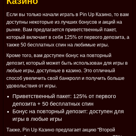
Казино
Если вы только начали играть в Pin Up Казино, то вам
доступны некоторые из лучших бонусов и акций на
рынке. Вам предлагается приветственный пакет,
который включает в себя 125% от первого депозита, а
также 50 бесплатных спин на любимые игры.
Кроме того, вам доступен бонус на повторный
депозит, который может быть использован для игры в
любые игры, доступные в казино. Это отличный
способ увеличить свой банкролл и получить больше
удовольствия от игры.
Приветственный пакет: 125% от первого
депозита + 50 бесплатных спин
Бонус на повторный депозит: доступен для
игры в любые игры
Также, Pin Up Казино предлагает акцию “Второй