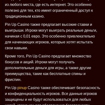
из любого места, где есть интернет. Это особенно
полезно для тех, кто имеет ограниченный доступ к
традиционным казино.
Pin Up Casino также предлагает высокие ставки и
выигрыши. Игроки могут выиграть реальные деньги,
начиная с 0,01 евро. Это особенно привлекательно
для начинающих игроков, которые хотят испытать
свои навыки.
Кроме того, Pin Up Casino предлагает множество
бонусов и акций. Игроки могут получать
дополнительные деньги для игры, а также другие
преимущества, такие как бесплатные спины и
фриспин.
Pin Up
pinup
Casino также обеспечивает безопасность
и конфиденциальность игроков. Все данные игроков
защищены и не будут использоваться для любых