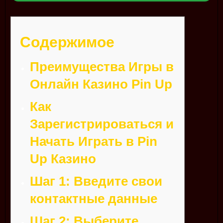
Содержимое
Преимущества Игры в
Онлайн Казино Pin Up
Как
Зарегистрироваться и
Начать Играть в Pin
Up Казино
Шаг 1: Введите свои
контактные данные
Шаг 2: Выберите