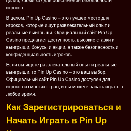
целей, кроме как для обеспечения безопасности
игроков.
В целом, Pin Up Casino – это лучшее место для
игроков, которые ищут развлекательный опыт и
реальные выигрыши. Официальный сайт Pin Up
Casino предлагает доступность, высокие ставки и
выигрыши, бонусы и акции, а также безопасность и
конфиденциальность игроков.
Если вы ищете развлекательный опыт и реальные
выигрыши, то Pin Up Casino – это ваш выбор.
Официальный сайт Pin Up Casino доступен для
игроков из многих стран, и вы можете начать играть в
любое время.
Как Зарегистрироваться и
Начать Играть в Pin Up