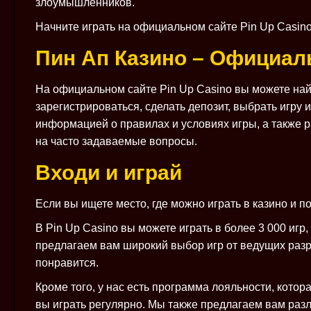
злоумышленников.
Начните играть на официальном сайте Pin Up Casino
Пин Ап Казино – Официаль
На официальном сайте Pin Up Casino вы можете найт
зарегистрироваться, сделать депозит, выбрать игру и 
информацией о правилах и условиях игры, а также р
на часто задаваемые вопросы.
Входи и играй
Если вы ищете место, где можно играть в казино и 
В Pin Up Casino вы можете играть в более 3 000 игр,
предлагаем вам широкий выбор игр от ведущих разра
понравится.
Кроме того, у нас есть программа лояльности, кото
вы играть регулярно. Мы также предлагаем вам раз