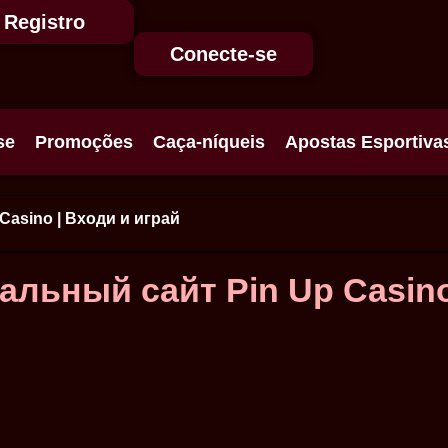
Registro
Conecte-se
se
Promoções
Caça-níqueis
Apostas Esportiva
asino | Входи и играй
альный сайт Pin Up Casin