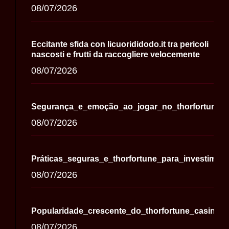
08/07/2026
Eccitante sfida con licuorididodo.it tra pericoli
nascosti e frutti da raccogliere velocemente
08/07/2026
Segurança_e_emoção_ao_jogar_no_thorfortune_
08/07/2026
Práticas_seguras_e_thorfortune_para_investimen
08/07/2026
Popularidade_crescente_do_thorfortune_casino_
08/07/2026