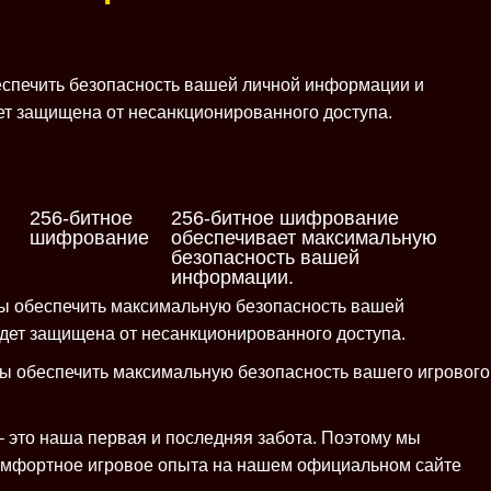
еспечить безопасность вашей личной информации и
дет защищена от несанкционированного доступа.
256-битное
256-битное шифрование
шифрование
обеспечивает максимальную
безопасность вашей
информации.
ы обеспечить максимальную безопасность вашей
дет защищена от несанкционированного доступа.
бы обеспечить максимальную безопасность вашего игрового
– это наша первая и последняя забота. Поэтому мы
комфортное игровое опыта на нашем официальном сайте