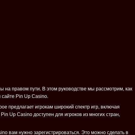
вы на правом пути. В этом руководстве мы рассмотрим, как
 сайте Pin Up Casino.
рое предлагает игрокам широкий спектр игр, включая
Pin Up Casino доступен для игроков из многих стран,
ino вам нужно зарегистрироваться. Это можно сделать в