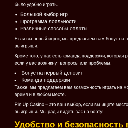
было удобно играть.
Большой выбор игр
Программа лояльности
Различные способы оплаты
Если вы новый игрок, мы предлагаем вам бонус на п
выигрыши.
Кроме того, у нас есть команда поддержки, которая 
если у вас возникнут вопросы или проблемы.
Бонус на первый депозит
Команда поддержки
Также, мы предлагаем вам возможность играть на м
время и в любом месте.
Pin Up Casino – это ваш выбор, если вы ищете место
выигрыши. Мы рады видеть вас на борту!
Удобство и безопасность в