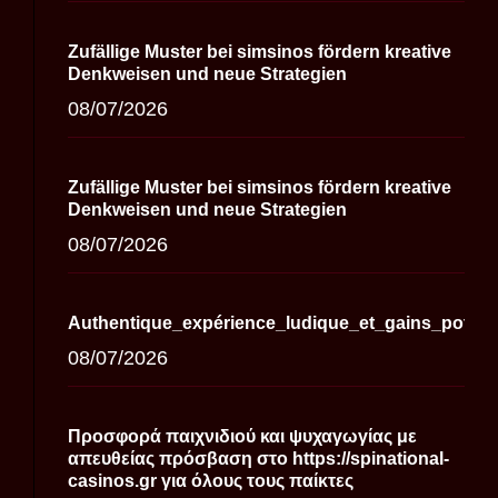
Zufällige Muster bei simsinos fördern kreative
Denkweisen und neue Strategien
08/07/2026
Zufällige Muster bei simsinos fördern kreative
Denkweisen und neue Strategien
08/07/2026
Authentique_expérience_ludique_et_gains_potent
08/07/2026
Προσφορά παιχνιδιού και ψυχαγωγίας με
απευθείας πρόσβαση στο https://spinational-
casinos.gr για όλους τους παίκτες