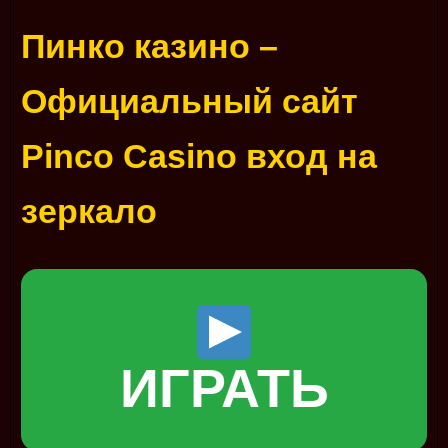
Пинко казино –
Официальный сайт
Pinco Casino вход на
зеркало
ИГРАТЬ