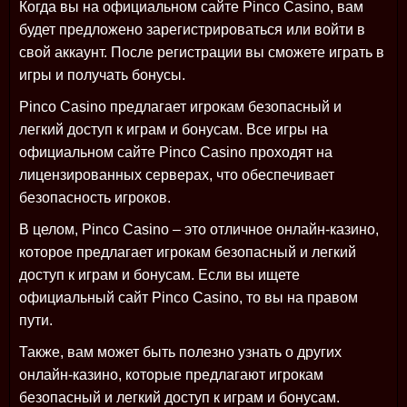
Когда вы на официальном сайте Pinco Casino, вам
будет предложено зарегистрироваться или войти в
свой аккаунт. После регистрации вы сможете играть в
игры и получать бонусы.
Pinco Casino предлагает игрокам безопасный и
легкий доступ к играм и бонусам. Все игры на
официальном сайте Pinco Casino проходят на
лицензированных серверах, что обеспечивает
безопасность игроков.
В целом, Pinco Casino – это отличное онлайн-казино,
которое предлагает игрокам безопасный и легкий
доступ к играм и бонусам. Если вы ищете
официальный сайт Pinco Casino, то вы на правом
пути.
Также, вам может быть полезно узнать о других
онлайн-казино, которые предлагают игрокам
безопасный и легкий доступ к играм и бонусам.