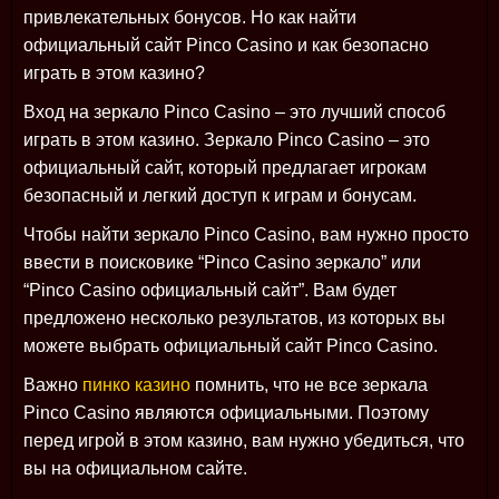
привлекательных бонусов. Но как найти
официальный сайт Pinco Casino и как безопасно
играть в этом казино?
Вход на зеркало Pinco Casino – это лучший способ
играть в этом казино. Зеркало Pinco Casino – это
официальный сайт, который предлагает игрокам
безопасный и легкий доступ к играм и бонусам.
Чтобы найти зеркало Pinco Casino, вам нужно просто
ввести в поисковике “Pinco Casino зеркало” или
“Pinco Casino официальный сайт”. Вам будет
предложено несколько результатов, из которых вы
можете выбрать официальный сайт Pinco Casino.
Важно
пинко казино
помнить, что не все зеркала
Pinco Casino являются официальными. Поэтому
перед игрой в этом казино, вам нужно убедиться, что
вы на официальном сайте.