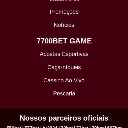
Promoções
Notícias
7700BET GAME
Apostas Esportivas
Caça-níqueis
Cassino Ao Vivo
Pescaria
Nossos parceiros oficiais