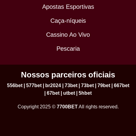
Apostas Esportivas
Caça-níqueis
Cassino Ao Vivo
Pescaria
Nossos parceiros oficiais
556bet
|
577bet
|
br2024
|
73bet
|
73bet
|
79bet
|
667bet
|
67bet
|
utbet
|
5hbet
Copyright 2025 ©
7700BET
All rights reserved.