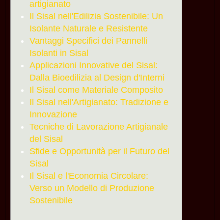
artigianato
Il Sisal nell'Edilizia Sostenibile: Un
Isolante Naturale e Resistente
Vantaggi Specifici dei Pannelli
Isolanti in Sisal
Applicazioni Innovative del Sisal:
Dalla Bioedilizia al Design d'Interni
Il Sisal come Materiale Composito
Il Sisal nell'Artigianato: Tradizione e
Innovazione
Tecniche di Lavorazione Artigianale
del Sisal
Sfide e Opportunità per il Futuro del
Sisal
Il Sisal e l'Economia Circolare:
Verso un Modello di Produzione
Sostenibile