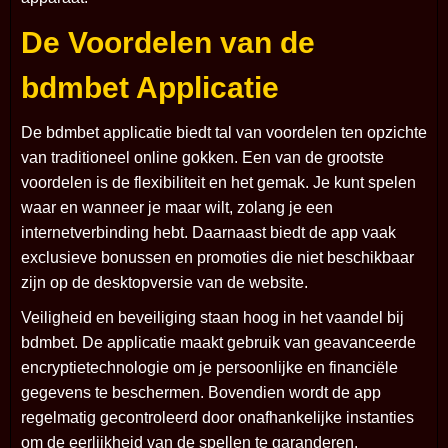
De Voordelen van de
bdmbet Applicatie
De bdmbet applicatie biedt tal van voordelen ten opzichte
van traditioneel online gokken. Een van de grootste
voordelen is de flexibiliteit en het gemak. Je kunt spelen
waar en wanneer je maar wilt, zolang je een
internetverbinding hebt. Daarnaast biedt de app vaak
exclusieve bonussen en promoties die niet beschikbaar
zijn op de desktopversie van de website.
Veiligheid en beveiliging staan hoog in het vaandel bij
bdmbet. De applicatie maakt gebruik van geavanceerde
encryptietechnologie om je persoonlijke en financiële
gegevens te beschermen. Bovendien wordt de app
regelmatig gecontroleerd door onafhankelijke instanties
om de eerlijkheid van de spellen te garanderen.