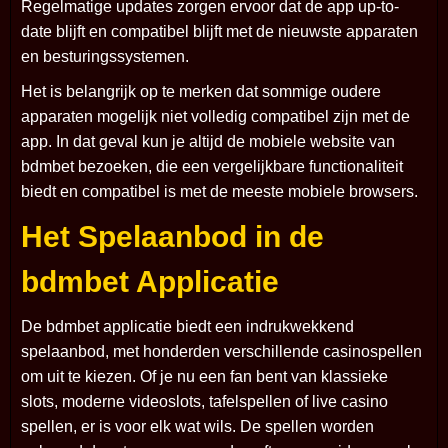
Regelmatige updates zorgen ervoor dat de app up-to-
date blijft en compatibel blijft met de nieuwste apparaten
en besturingssystemen.
Het is belangrijk op te merken dat sommige oudere
apparaten mogelijk niet volledig compatibel zijn met de
app. In dat geval kun je altijd de mobiele website van
bdmbet bezoeken, die een vergelijkbare functionaliteit
biedt en compatibel is met de meeste mobiele browsers.
Het Spelaanbod in de
bdmbet Applicatie
De bdmbet applicatie biedt een indrukwekkend
spelaanbod, met honderden verschillende casinospellen
om uit te kiezen. Of je nu een fan bent van klassieke
slots, moderne videoslots, tafelspellen of live casino
spellen, er is voor elk wat wils. De spellen worden