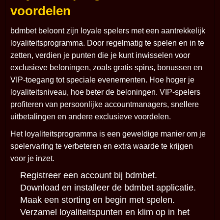
voordelen
bdmbet beloont zijn loyale spelers met een aantrekkelijk
loyaliteitsprogramma. Door regelmatig te spelen en in te
zetten, verdien je punten die je kunt inwisselen voor
exclusieve beloningen, zoals gratis spins, bonussen en
VIP-toegang tot speciale evenementen. Hoe hoger je
loyaliteitsniveau, hoe beter de beloningen. VIP-spelers
profiteren van persoonlijke accountmanagers, snellere
uitbetalingen en andere exclusieve voordelen.
Het loyaliteitsprogramma is een geweldige manier om je
spelervaring te verbeteren en extra waarde te krijgen
voor je inzet.
Registreer een account bij bdmbet.
Download en installeer de bdmbet applicatie.
Maak een storting en begin met spelen.
Verzamel loyaliteitspunten en klim op in het