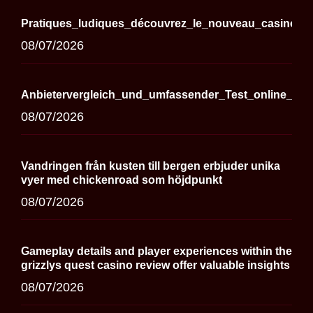
Pratiques_ludiques_découvrez_le_nouveau_casino_en
08/07/2026
Anbietervergleich_und_umfassender_Test_online_cas
08/07/2026
Vandringen från kusten till bergen erbjuder unika
vyer med chickenroad som höjdpunkt
08/07/2026
Gameplay details and player experiences within the
grizzlys quest casino review offer valuable insights
08/07/2026