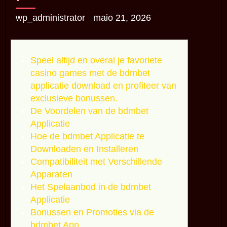
wp_administrator
maio 21, 2026
Speel altijd en overal je favoriete
casino games met de bdmbet
applicatie download en profiteer van
exclusieve bonussen.
De Voordelen van de bdmbet
Applicatie
Hoe de bdmbet Applicatie te
Downloaden en Installeren
Compatibiliteit met Verschillende
Apparaten
Het Spelaanbod in de bdmbet
Applicatie
Bonussen en Promoties via de
bdmbet App