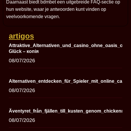
Daarnaast biedt bdmbet een uitgebreide FAQ-sectie op
hun website, waar je antwoorden kunt vinden op
veelvoorkomende vragen.
artigos
Attraktive_Alternativen_und_casino_ohne_oasis_onli
Glück – копія
08/07/2026
Alternativen_entdecken_für_Spieler_mit_online_casi
08/07/2026
Äventyret_från_fjällen_till_kusten_genom_chickenro
08/07/2026