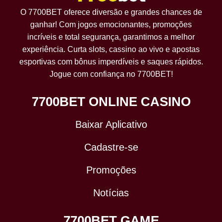
O 7700BET oferece diversão e grandes chances de
ganhar! Com jogos emocionantes, promoções
incríveis e total segurança, garantimos a melhor
experiência. Curta slots, cassino ao vivo e apostas
esportivas com bônus imperdíveis e saques rápidos.
Jogue com confiança no 7700BET!
7700BET ONLINE CASINO
Baixar Aplicativo
Cadastre-se
Promoções
Notícias
7700BET GAME