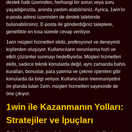
destek hattı üzerinden, herhangi bir sorun veya soru
yaşadığınızda, anında yardım alabilirsiniz. Ayrıca, 1win'in
e-posta adresi üzerinden de destek talebinde
bulunabilirsiniz. E-posta ile gönderdiğiniz taleplere,
genellikle en kısa sürede cevap veriliyor.
1win müşteri hizmetleri ekibi, profesyonel ve deneyimli
kişilerden oluşuyor. Kullanıcıların sorunlarına hızlı ve
etkili çözümler sunmayı hedefliyorlar. Müşteri hizmetleri
ekibi, sadece teknik konularda değil, aynı zamanda bahis
kuralları, bonuslar, para yatırma ve çekme işlemleri gibi
konularda da bilgi veriyor. Kullanıcıların memnuniyetini
ön planda tutan 1win, müşteri hizmetleri sayesinde de
öne çıkıyor.
1win ile Kazanmanın Yolları:
Stratejiler ve İpuçları