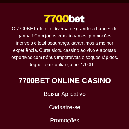
O 7700BET oferece diversão e grandes chances de
ganhar! Com jogos emocionantes, promoções
incríveis e total segurança, garantimos a melhor
experiência. Curta slots, cassino ao vivo e apostas
esportivas com bônus imperdíveis e saques rápidos.
Jogue com confiança no 7700BET!
7700BET ONLINE CASINO
Baixar Aplicativo
Cadastre-se
Promoções