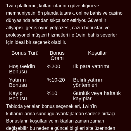
1win platformu, kullanıcılarının güvenliğini ve
memnuniyetini ön planda tutarak, online bahis ve casino
dünyasında adından sıkça söz ettiriyor. Güvenilir
altyapısı, geniş oyun yelpazesi, cazip bonusları ve
profesyonel müşteri hizmetleri ile 1win, bahis severler
için ideal bir seçenek olabilir.
Bonus Türü
Bonus
Koşullar
Oranı
Hoş Geldin
%200
İlk para yatırımı
Bonusu
Yatırım
%10-20
Belirli yatırım
Bonusu
yöntemleri
Kayıp
%10
Günlük veya haftalık
Bonusu
kayıplar
Tabloda yer alan bonus seçenekleri, 1win'in
kullanıcılarına sunduğu avantajlardan sadece birkaçı.
Bonusların koşulları ve miktarları zaman zaman
değişebilir, bu nedenle güncel bilgileri site üzerinden