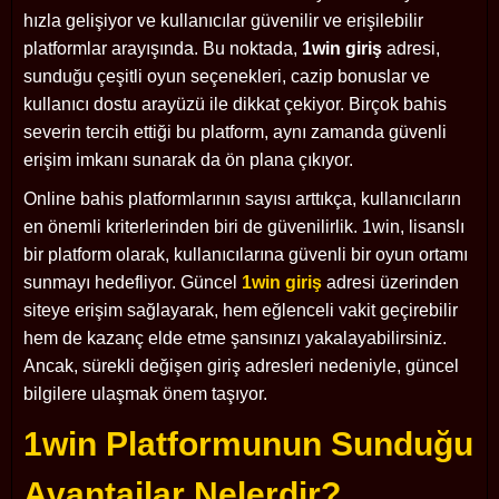
hızla gelişiyor ve kullanıcılar güvenilir ve erişilebilir
platformlar arayışında. Bu noktada,
1win giriş
adresi,
sunduğu çeşitli oyun seçenekleri, cazip bonuslar ve
kullanıcı dostu arayüzü ile dikkat çekiyor. Birçok bahis
severin tercih ettiği bu platform, aynı zamanda güvenli
erişim imkanı sunarak da ön plana çıkıyor.
Online bahis platformlarının sayısı arttıkça, kullanıcıların
en önemli kriterlerinden biri de güvenilirlik. 1win, lisanslı
bir platform olarak, kullanıcılarına güvenli bir oyun ortamı
sunmayı hedefliyor. Güncel
1win giriş
adresi üzerinden
siteye erişim sağlayarak, hem eğlenceli vakit geçirebilir
hem de kazanç elde etme şansınızı yakalayabilirsiniz.
Ancak, sürekli değişen giriş adresleri nedeniyle, güncel
bilgilere ulaşmak önem taşıyor.
1win Platformunun Sunduğu
Avantajlar Nelerdir?