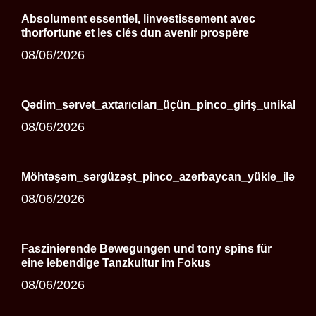
Absolument essentiel, linvestissement avec
thorfortune et les clés dun avenir prospère
08/06/2026
Qədim_sərvət_axtarıcıları_üçün_pinco_giriş_unikal_o
08/06/2026
Möhtəşəm_sərgüzəşt_pinco_azerbaycan_yükle_ilə_ba
08/06/2026
Faszinierende Bewegungen und tony spins für
eine lebendige Tanzkultur im Fokus
08/06/2026