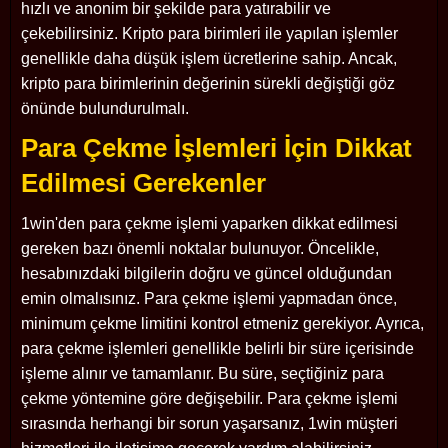
hızlı ve anonim bir şekilde para yatırabilir ve
çekebilirsiniz. Kripto para birimleri ile yapılan işlemler
genellikle daha düşük işlem ücretlerine sahip. Ancak,
kripto para birimlerinin değerinin sürekli değiştiği göz
önünde bulundurulmalı.
Para Çekme İşlemleri İçin Dikkat
Edilmesi Gerekenler
1win'den para çekme işlemi yaparken dikkat edilmesi
gereken bazı önemli noktalar bulunuyor. Öncelikle,
hesabınızdaki bilgilerin doğru ve güncel olduğundan
emin olmalısınız. Para çekme işlemi yapmadan önce,
minimum çekme limitini kontrol etmeniz gerekiyor. Ayrıca,
para çekme işlemleri genellikle belirli bir süre içerisinde
işleme alınır ve tamamlanır. Bu süre, seçtiğiniz para
çekme yöntemine göre değişebilir. Para çekme işlemi
sırasında herhangi bir sorun yaşarsanız, 1win müşteri