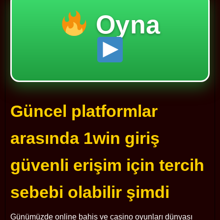
Oyna
Güncel platformlar
arasında 1win giriş
güvenli erişim için tercih
sebebi olabilir şimdi
Günümüzde online bahis ve casino oyunları dünyası