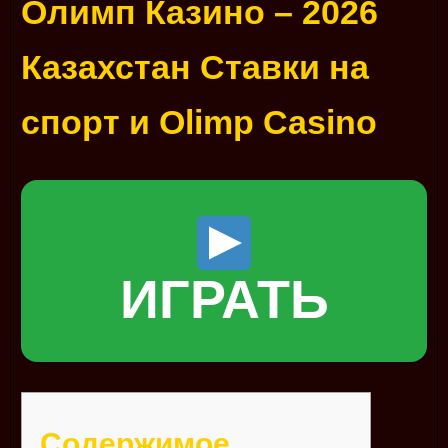
Олимп Казино – 2026
Казахстан Ставки на
спорт и Olimp Casino
ИГРАТЬ
Содержимое