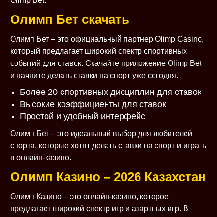
Olimp Bet.
Олимп Бет скачать
Олимп Бет – это официальный партнер Olimp Casino,
который предлагает широкий спектр спортивных
событий для ставок. Скачайте приложение Olimp Bet
и начните делать ставки на спорт уже сегодня.
Более 20 спортивных дисциплин для ставок
Высокие коэффициенты для ставок
Простой и удобный интерфейс
Олимп Бет – это идеальный выбор для любителей
спорта, которые хотят делать ставки на спорт и играть
в онлайн-казино.
Олимп Казино – 2026 Казахстан
Олимп Казино – это онлайн-казино, которое
предлагает широкий спектр игр и азартных игр. В