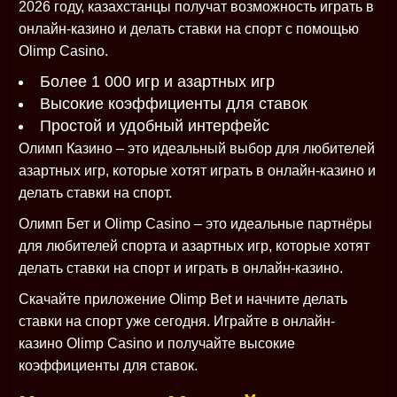
2026 году, казахстанцы получат возможность играть в
онлайн-казино и делать ставки на спорт с помощью
Olimp Casino.
Более 1 000 игр и азартных игр
Высокие коэффициенты для ставок
Простой и удобный интерфейс
Олимп Казино – это идеальный выбор для любителей
азартных игр, которые хотят играть в онлайн-казино и
делать ставки на спорт.
Олимп Бет и Olimp Casino – это идеальные партнёры
для любителей спорта и азартных игр, которые хотят
делать ставки на спорт и играть в онлайн-казино.
Скачайте приложение Olimp Bet и начните делать
ставки на спорт уже сегодня. Играйте в онлайн-
казино Olimp Casino и получайте высокие
коэффициенты для ставок.