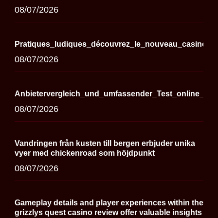
08/07/2026
Pratiques_ludiques_découvrez_le_nouveau_casino_en
08/07/2026
Anbietervergleich_und_umfassender_Test_online_cas
08/07/2026
Vandringen från kusten till bergen erbjuder unika
vyer med chickenroad som höjdpunkt
08/07/2026
Gameplay details and player experiences within the
grizzlys quest casino review offer valuable insights