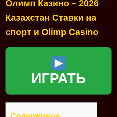
Олимп Казино – 2026
Казахстан Ставки на
спорт и Olimp Casino
ИГРАТЬ
Содержимое