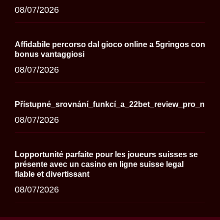
08/07/2026
Affidabile percorso dal gioco online a 5gringos con
bonus vantaggiosi
08/07/2026
Přístupné_srovnání_funkcí_a_22bet_review_pro_nové
08/07/2026
Lopportunité parfaite pour les joueurs suisses se
présente avec un casino en ligne suisse legal
fiable et divertissant
08/07/2026