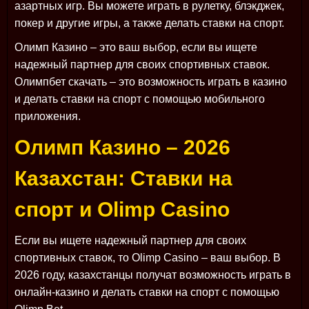
азартных игр. Вы можете играть в рулетку, блэкджек,
покер и другие игры, а также делать ставки на спорт.
Олимп Казино – это ваш выбор, если вы ищете
надежный партнер для своих спортивных ставок.
Олимпбет скачать – это возможность играть в казино
и делать ставки на спорт с помощью мобильного
приложения.
Олимп Казино – 2026
Казахстан: Ставки на
спорт и Olimp Casino
Если вы ищете надежный партнер для своих
спортивных ставок, то Olimp Casino – ваш выбор. В
2026 году, казахстанцы получат возможность играть в
онлайн-казино и делать ставки на спорт с помощью