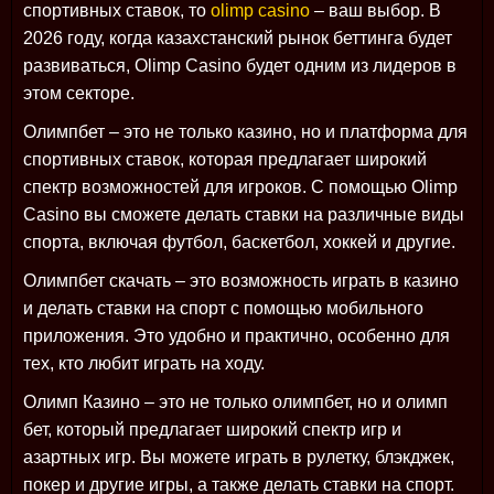
спортивных ставок, то
olimp casino
– ваш выбор. В
2026 году, когда казахстанский рынок беттинга будет
развиваться, Olimp Casino будет одним из лидеров в
этом секторе.
Олимпбет – это не только казино, но и платформа для
спортивных ставок, которая предлагает широкий
спектр возможностей для игроков. С помощью Olimp
Casino вы сможете делать ставки на различные виды
спорта, включая футбол, баскетбол, хоккей и другие.
Олимпбет скачать – это возможность играть в казино
и делать ставки на спорт с помощью мобильного
приложения. Это удобно и практично, особенно для
тех, кто любит играть на ходу.
Олимп Казино – это не только олимпбет, но и олимп
бет, который предлагает широкий спектр игр и
азартных игр. Вы можете играть в рулетку, блэкджек,
покер и другие игры, а также делать ставки на спорт.