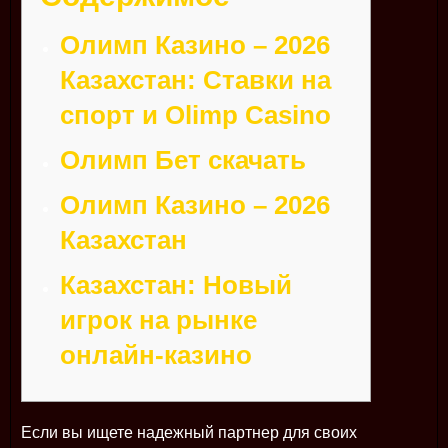
Олимп Казино – 2026
Казахстан: Ставки на
спорт и Olimp Casino
Олимп Бет скачать
Олимп Казино – 2026
Казахстан
Казахстан: Новый
игрок на рынке
онлайн-казино
Если вы ищете надежный партнер для своих