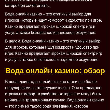
которой он хочет играть.
Вода онлайн казино – это отличный выбор для
игроков, которые ищут комфорт и удобство при игре.
Казино предлагает игрокам широкий спектр игр и
услуг, а также безопасное и надежное окружение.
В целом, Вода онлайн казино – это отличный выбор
для игроков, которые ищут комфорт и удобство при
игре. Казино предлагает игрокам широкий спектр игр
и услуг, а также безопасное и надежное окружение.
Вода онлайн казино: обзор
В последние годы онлайн-казино стали все более
популярными, и это неудивительно. Они предлагают
игрокам комфорт и удобство, которые не могут быть
найдены в традиционных казино. Вода онлайн казино
– это пример такого рода заведения, которое