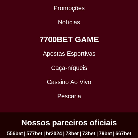
Promoções
Notícias
7700BET GAME
Apostas Esportivas
Caça-níqueis
Cassino Ao Vivo
Pescaria
Nossos parceiros oficiais
556bet
|
577bet
|
br2024
|
73bet
|
73bet
|
79bet
|
667bet