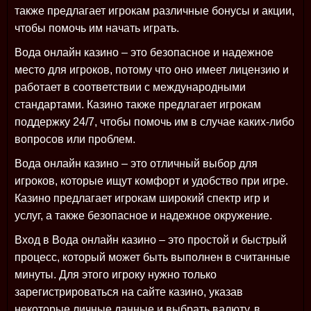
также предлагает игрокам различные бонусы и акции,
чтобы помочь им начать играть.
Вода онлайн казино – это безопасное и надежное
место для игроков, потому что оно имеет лицензию и
работает в соответствии с международными
стандартами. Казино также предлагает игрокам
поддержку 24/7, чтобы помочь им в случае каких-либо
вопросов или проблем.
Вода онлайн казино – это отличный выбор для
игроков, которые ищут комфорт и удобство при игре.
Казино предлагает игрокам широкий спектр игр и
услуг, а также безопасное и надежное окружение.
Вход в Вода онлайн казино – это простой и быстрый
процесс, который может быть выполнен в считанные
минуты. Для этого игроку нужно только
зарегистрироваться на сайте казино, указав
некоторые личные данные и выбрать валюту, в