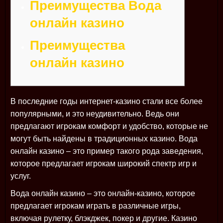
Преимущества Вода
онлайн казино
Преимущества
онлайн казино
В последние годы интернет-казино стали все более
популярными, и это неудивительно. Ведь они
предлагают игрокам комфорт и удобство, которые не
могут быть найдены в традиционных казино. Вода
онлайн казино – это пример такого рода заведения,
которое предлагает игрокам широкий спектр игр и
услуг.
Вода онлайн казино – это онлайн-казино, которое
предлагает игрокам играть в различные игры,
включая рулетку, блэкджек, покер и другие. Казино