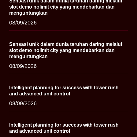
Sensasi unik dalam dunia taruhan daring melalui
slot demo nolimit city yang mendebarkan dan
menguntungkan
08/09/2026
Sensasi unik dalam dunia taruhan daring melalui
slot demo nolimit city yang mendebarkan dan
menguntungkan
08/09/2026
Intelligent planning for success with tower rush
and advanced unit control
08/09/2026
Intelligent planning for success with tower rush
and advanced unit control