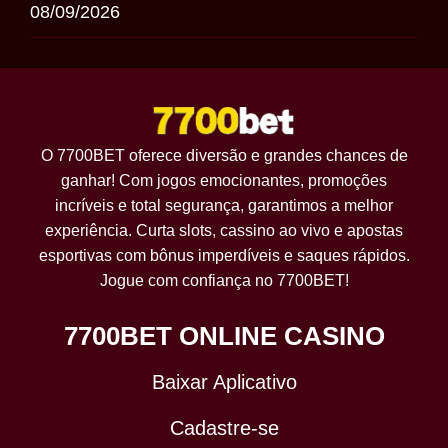
08/09/2026
O 7700BET oferece diversão e grandes chances de
ganhar! Com jogos emocionantes, promoções
incríveis e total segurança, garantimos a melhor
experiência. Curta slots, cassino ao vivo e apostas
esportivas com bônus imperdíveis e saques rápidos.
Jogue com confiança no 7700BET!
7700BET ONLINE CASINO
Baixar Aplicativo
Cadastre-se