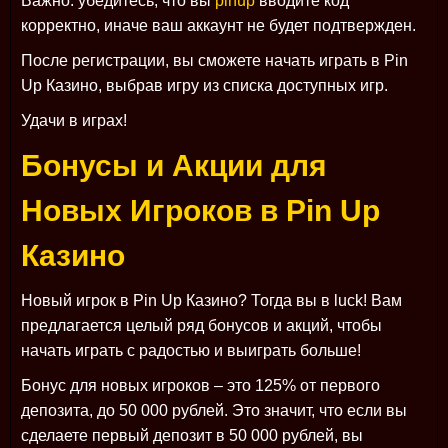
Важно: убедитесь, что вы
pinup
вводите код
корректно, иначе ваш аккаунт не будет подтвержден.
После регистрации, вы сможете начать играть в Pin
Up Казино, выбрав игру из списка доступных игр.
Удачи в играх!
Бонусы и Акции для
Новых Игроков в Pin Up
Казино
Новый игрок в Pin Up Казино? Тогда вы в luck! Вам
предлагается целый ряд бонусов и акций, чтобы
начать играть с радостью и выиграть больше!
Бонус для новых игроков – это 125% от первого
депозита, до 50 000 рублей. Это значит, что если вы
сделаете первый депозит в 50 000 рублей, вы