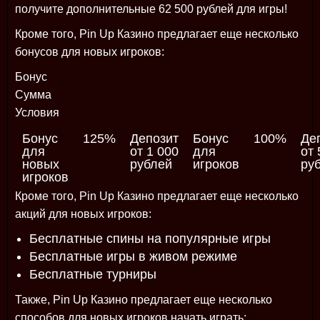
получите дополнительные 62 500 рублей для игры!
Кроме того, Pin Up Казино предлагает еще несколько
бонусов для новых игроков:
Бонус
Сумма
Условия
Бонус
125%
Депозит
Бонус
100%
Де
для
от 1 000
для
от 
новых
рублей
игроков
ру
игроков
Кроме того, Pin Up Казино предлагает еще несколько
акций для новых игроков:
Бесплатные спины на популярные игры
Бесплатные игры в живом режиме
Бесплатные турниры
Также, Pin Up Казино предлагает еще несколько
способов для новых игроков начать играть: