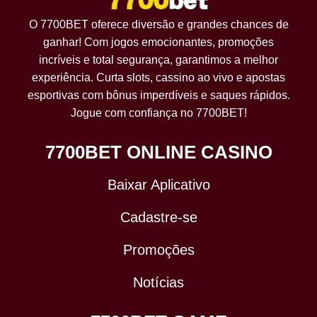
O 7700BET oferece diversão e grandes chances de
ganhar! Com jogos emocionantes, promoções
incríveis e total segurança, garantimos a melhor
experiência. Curta slots, cassino ao vivo e apostas
esportivas com bônus imperdíveis e saques rápidos.
Jogue com confiança no 7700BET!
7700BET ONLINE CASINO
Baixar Aplicativo
Cadastre-se
Promoções
Notícias