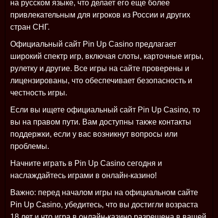
на русском языке, что делает его еще более
привлекательным для игроков из России и других
стран СНГ.
Официальный сайт Pin Up Casino предлагает
широкий спектр игр, включая слоты, карточные игры,
рулетку и другие. Все игры на сайте проверены и
лицензированы, что обеспечивает безопасность и
честность игры.
Если вы ищете официальный сайт Pin Up Casino, то
вы на правом пути. Вам доступны также контакты
поддержки, если у вас возникнут вопросы или
проблемы.
Начните играть в Pin Up Casino сегодня и
наслаждайтесь играми в онлайн-казино!
Важно: перед началом игры на официальном сайте
Pin Up Casino, убедитесь, что вы достигли возраста
18 лет и что игра в онлайн-казино разрешена в вашей