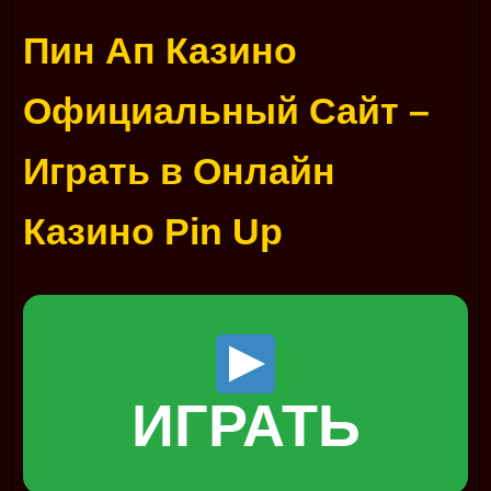
Пин Ап Казино
Официальный Сайт –
Играть в Онлайн
Казино Pin Up
ИГРАТЬ