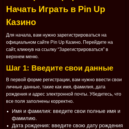
Начать Играть в Pin Up
Казино
Для начала, вам нужно зарегистрироваться на
официальном сайте Pin Up Казино. Перейдите на
сайт, кликнув на ссылку “Зарегистрироваться” в
верхнем меню.
Шаг 1: Введите свои данные
В первой форме регистрации, вам нужно ввести свои
личные данные, такие как имя, фамилия, дата
рождения и адрес электронной почты. Убедитесь, что
все поля заполнены корректно.
Имя и фамилия: введите свои полные имя и
фамилию.
Дата рождения: введите свою дату рождения