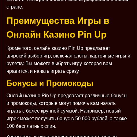
стране.
Преимущества Игры в
Онлайн Казино Pin Up
Кроме того, онлайн казино Pin Up предлагает
широкий выбор игр, включая слоты, карточные игры и
рулетку. Вы можете выбрать игру, которая вам
нравится, и начать играть сразу.
Бонусы и Промокоды
Онлайн казино Pin Up предлагает различные бонусы
и промокоды, которые могут помочь вам начать
играть с более крупной суммой. Например, новый
игрок может получить бонус в 50 000 рублей, а также
100 бесплатных спин.
Кроме того, казино регулярно предлагает новые