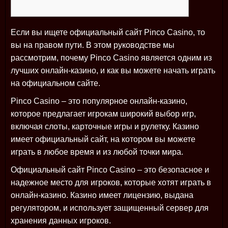
Если вы ищете официальный сайт Pinco Casino, то
вы на правом пути. В этом руководстве мы
рассмотрим, почему Pinco Casino является одним из
лучших онлайн-казино, и как вы можете начать играть
на официальном сайте.
Pinco Casino – это популярное онлайн-казино,
которое предлагает игрокам широкий выбор игр,
включая слоты, карточные игры и рулетку. Казино
имеет официальный сайт, на котором вы можете
играть в любое время и из любой точки мира.
Официальный сайт Pinco Casino – это безопасное и
надежное место для игроков, которые хотят играть в
онлайн-казино. Казино имеет лицензию, выдана
регулятором, и использует защищенный сервер для
хранения данных игроков.