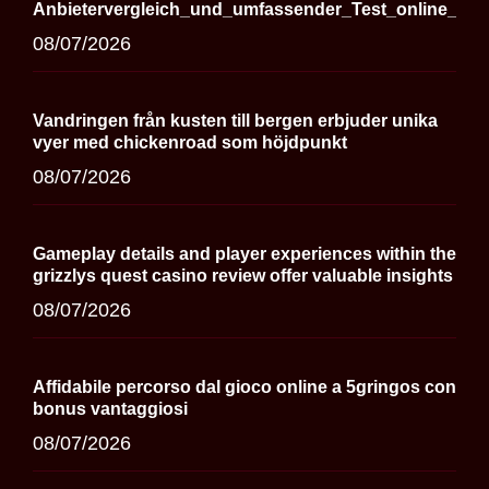
Anbietervergleich_und_umfassender_Test_online_cas
08/07/2026
Vandringen från kusten till bergen erbjuder unika
vyer med chickenroad som höjdpunkt
08/07/2026
Gameplay details and player experiences within the
grizzlys quest casino review offer valuable insights
08/07/2026
Affidabile percorso dal gioco online a 5gringos con
bonus vantaggiosi
08/07/2026