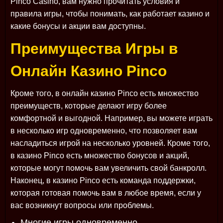
Pinco Casino, вам нужно прочитать условия и
правила игры, чтобы понимать, как работает казино и
какие бонусы и акции вам доступны.
Преимущества Игры в
Онлайн Казино Pinco
Кроме того, в онлайн казино Pinco есть множество
преимуществ, которые делают игру более
комфортной и выгодной. Например, вы можете играть
в несколько игр одновременно, что позволяет вам
насладиться игрой на несколько уровней. Кроме того,
в казино Pinco есть множество бонусов и акций,
которые могут помочь вам увеличить свой банкролл.
Наконец, в казино Pinco есть команда поддержки,
которая готовая помочь вам в любое время, если у
вас возникнут вопросы или проблемы.
Многие игры одновременно