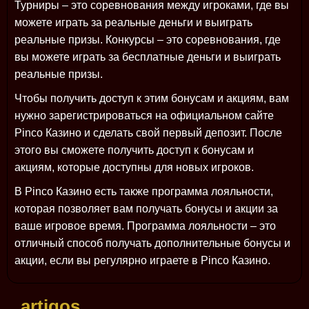
Турниры – это соревнования между игроками, где вы
можете играть за реальные деньги и выиграть
реальные призы. Конкурсы – это соревнования, где
вы можете играть за бесплатные деньги и выиграть
реальные призы.
Чтобы получить доступ к этим бонусам и акциям, вам
нужно зарегистрироваться на официальном сайте
Pinco Казино и сделать свой первый депозит. После
этого вы сможете получить доступ к бонусам и
акциям, которые доступны для новых игроков.
В Pinco Казино есть также программа лояльности,
которая позволяет вам получать бонусы и акции за
ваше игровое время. Программа лояльности – это
отличный способ получать дополнительные бонусы и
акции, если вы регулярно играете в Pinco Казино.
artigos