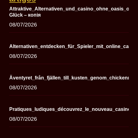
Attraktive_Alternativen_und_casino_ohne_oasis_onli
Glück – копія
08/07/2026
Alternativen_entdecken_für_Spieler_mit_online_casi
08/07/2026
Äventyret_från_fjällen_till_kusten_genom_chickenro
08/07/2026
Pratiques_ludiques_découvrez_le_nouveau_casino_en
08/07/2026