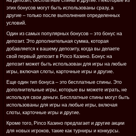
на депозит, бесплатные спины и другие. Некоторые из
этих бонусов могут быть использованы сразу, а
другие – только после выполнения определенных
условий.
Один из самых популярных бонусов – это бонус на
депозит. Это дополнительная сумма, которая
добавляется к вашему депозиту, когда вы делаете
свой первый депозит в Pinco Казино. Бонус на
депозит может быть использован для игры на любые
игры, включая слоты, карточные игры и другие.
Еще один тип бонуса – это бесплатные спины. Это
дополнительные игры, которые вы можете играть, не
используя свои деньги. Бесплатные спины могут быть
использованы для игры на любые игры, включая
слоты, карточные игры и другие.
Кроме того, Pinco Казино предлагает и другие акции
для новых игроков, такие как турниры и конкурсы.