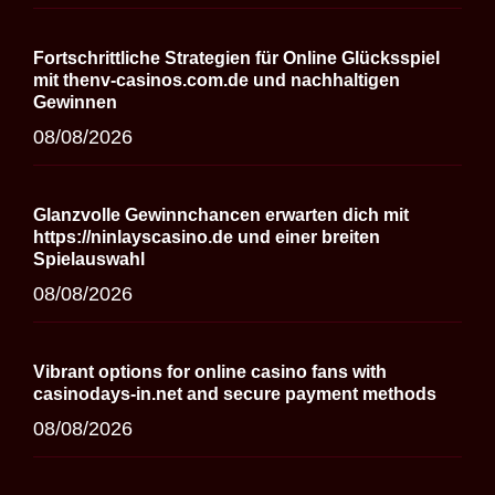
Fortschrittliche Strategien für Online Glücksspiel
mit thenv-casinos.com.de und nachhaltigen
Gewinnen
08/08/2026
Glanzvolle Gewinnchancen erwarten dich mit
https://ninlayscasino.de und einer breiten
Spielauswahl
08/08/2026
Vibrant options for online casino fans with
casinodays-in.net and secure payment methods
08/08/2026