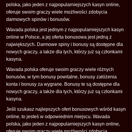
polska, jako jeden z najpopularniejszych kasyn online,
oferuje swoim graczy wiele możliwości zdobycia
darmowych spinów i bonusów.
Wavada polska jest jednym z najpopularniejszych kasyn
online w Polsce, a jej oferta bonusowa jest jedną z
największych. Darmowe spiny i bonusy są dostępne dla
nowych graczy, a także dla tych, którzy już są członkami
kasyna.
Wavada polska oferuje swoim graczy wiele różnych
bonusów, w tym bonusy powitalne, bonusy załóżenia
konta i bonusy za wygrane. Bonusy te są dostępne dla
nowych graczy, a także dla tych, którzy już są członkami
kasyna.
Jeśli szukasz najlepszych ofert bonusowych wśród kasyn
online, to jesteś w odpowiednim miejscu. Wavada
polska, jako jeden z najpopularniejszych kasyn online,
oferuje swoim graczy wiele możliwości zdobycia