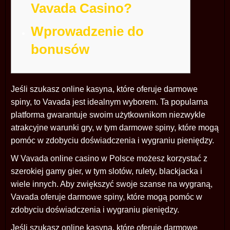
Vavada Casino?
Wprowadzenie do
bonusów
Jeśli szukasz online kasyna, które oferuje darmowe
spiny, to Vavada jest idealnym wyborem. Ta popularna
platforma gwarantuje swoim użytkownikom niezwykle
atrakcyjne warunki gry, w tym darmowe spiny, które mogą
pomóc w zdobyciu doświadczenia i wygraniu pieniędzy.
W Vavada online casino w Polsce możesz korzystać z
szerokiej gamy gier, w tym slotów, rulety, blackjacka i
wiele innych. Aby zwiększyć swoje szanse na wygraną,
Vavada oferuje darmowe spiny, które mogą pomóc w
zdobyciu doświadczenia i wygraniu pieniędzy.
Jeśli szukasz online kasyna, które oferuje darmowe