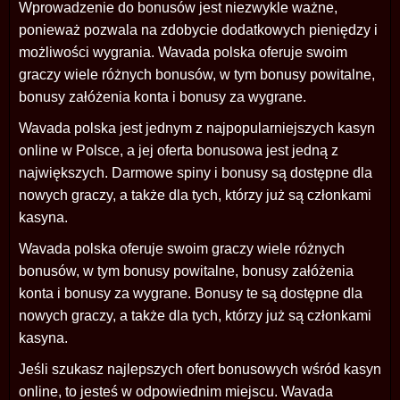
Wprowadzenie do bonusów jest niezwykle ważne,
ponieważ pozwala na zdobycie dodatkowych pieniędzy i
możliwości wygrania. Wavada polska oferuje swoim
graczy wiele różnych bonusów, w tym bonusy powitalne,
bonusy załóżenia konta i bonusy za wygrane.
Wavada polska jest jednym z najpopularniejszych kasyn
online w Polsce, a jej oferta bonusowa jest jedną z
największych. Darmowe spiny i bonusy są dostępne dla
nowych graczy, a także dla tych, którzy już są członkami
kasyna.
Wavada polska oferuje swoim graczy wiele różnych
bonusów, w tym bonusy powitalne, bonusy załóżenia
konta i bonusy za wygrane. Bonusy te są dostępne dla
nowych graczy, a także dla tych, którzy już są członkami
kasyna.
Jeśli szukasz najlepszych ofert bonusowych wśród kasyn
online, to jesteś w odpowiednim miejscu. Wavada