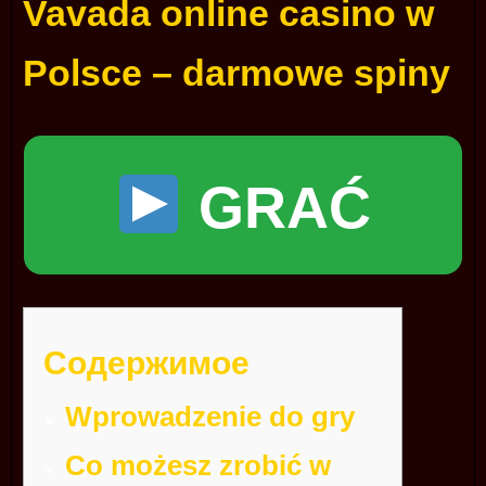
Vavada online casino w
Polsce – darmowe spiny
GRAĆ
Содержимое
Wprowadzenie do gry
Co możesz zrobić w