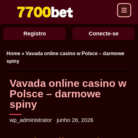
Registro
Conecte-se
Home
»
Vavada online casino w Polsce – darmowe
spiny
Vavada online casino w
Polsce – darmowe
spiny
wp_administrator
junho 28, 2026